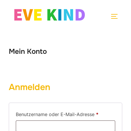
Zum
Inhalt
SEITEN
springen
Mein Konto
Anmelden
Erforderlich
Benutzername oder E-Mail-Adresse
*