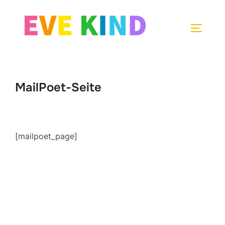
Zum
Inhalt
SEITEN
springen
MailPoet-Seite
[mailpoet_page]